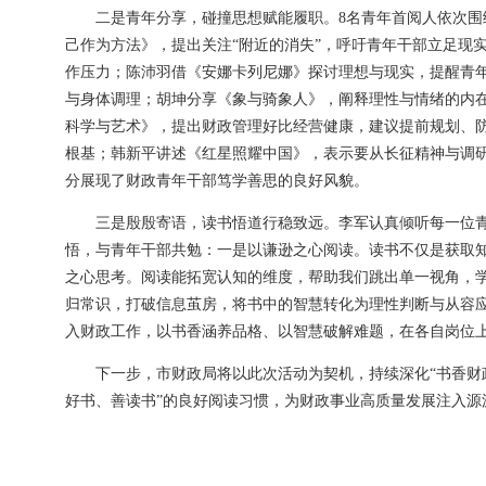
二是青年分享，碰撞思想赋能履职。8名青年首阅人依次
己作为方法》，提出关注“附近的消失”，呼吁青年干部立足现
作压力；陈沛羽借《安娜卡列尼娜》探讨理想与现实，提醒青
与身体调理；胡坤分享《象与骑象人》，阐释理性与情绪的内
科学与艺术》，提出财政管理好比经营健康，建议提前规划、防
根基；韩新平讲述《红星照耀中国》，表示要从长征精神与调
分展现了财政青年干部笃学善思的良好风貌。
三是殷殷寄语，读书悟道行稳致远。李军认真倾听每一位
悟，与青年干部共勉：一是以谦逊之心阅读。读书不仅是获取
之心思考。阅读能拓宽认知的维度，帮助我们跳出单一视角，
归常识，打破信息茧房，将书中的智慧转化为理性判断与从容
入财政工作，以书香涵养品格、以智慧破解难题，在各自岗位
下一步，市财政局将以此次活动为契机，持续深化“书香财
好书、善读书”的良好阅读习惯，为财政事业高质量发展注入源